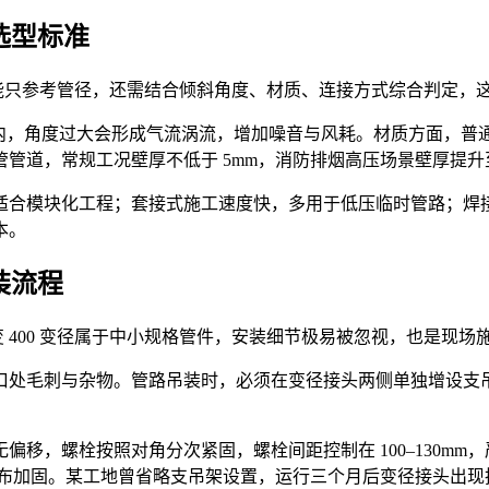
与选型标准
格管件不能只参考管径，还需结合倾斜角度、材质、连接方式综合判定
 以内，角度过大会形成气流涡流，增加噪音与风耗。材质方面，
道，常规工况壁厚不低于 5mm，消防排烟高压场景壁厚提升至 
适合模块化工程；套接式施工速度快，多用于低压临时管路；焊
本。
安装流程
 变 400 变径属于中小规格管件，安装细节极易被忽视，也是现
毛刺与杂物。管路吊装时，必须在变径接头两侧单独增设支吊架，
移，螺栓按照对角分次紧固，螺栓间距控制在 100–130m
玻纤布加固。某工地曾省略支吊架设置，运行三个月后变径接头出