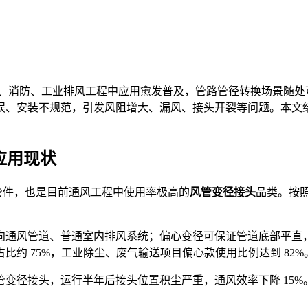
、消防、工业排风工程中应用愈发普及，管路管径转换场景随处可见，
安装不规范，引发风阻增大、漏风、接头开裂等问题。本文结合行业
。
应用现状
的专用管件，也是目前通风工程中使用率极高的
风管变径接头
品类。按
向通风管道、普通室内排风系统；偏心变径可保证管道底部平直
约 75%，工业除尘、废气输送项目偏心款使用比例达到 82%
0 风管变径接头，运行半年后接头位置积尘严重，通风效率下降 