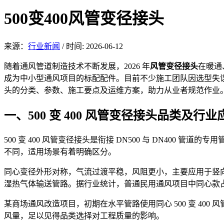
500变400风管变径接头
来源：
行业新闻
/
时间: 2026-06-12
随着通风管道制
造技术不断发展，2026 年
风管
变径接头
在暖
通
成为中小型通风项目的标配配件。目前不少施工团队因选型失误、
头的分类、参数、施工要点及运维方案，助力从业者规范作业
一、500
变 4
00 风管变径接头品类及行业
500 变
400 风管变径接头是衔接 DN500 与 DN400 管道
不同，适用场景有着明
确区分。
同心变径外形对称，气流过渡平稳，风阻更小，主要应用于竖
湿热气体输送管路。据行业统计，普通民用通风项目中同心款占比
某商场通风改造项目，初期在水平管路使用同心 500 变 40
风量，足以见得品类选择对工程质量的影响。