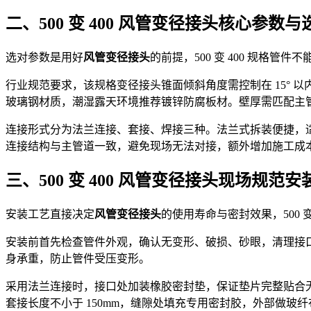
二、500 变 400 风管变径接头核心参数
选对参数是用好
风管变径接头
的前提，500 变 400 规
行业规范要求，该规格变径接头锥面倾斜角度需控制在 15°
玻璃钢材质，潮湿露天环境推荐镀锌防腐板材。壁厚需匹配主管管
连接形式分为法兰连接、套接、焊接三种。法兰式拆装便捷，
连接结构与主管道一致，避免现场无法对接，额外增加施工成
三、500 变 400 风管变径接头现场规范
安装工艺直接决定
风管变径接头
的使用寿命与密封效果，500
安装前首先检查管件外观，确认无变形、破损、砂眼，清理接口处
身承重，防止管件受压变形。
采用法兰连接时，接口处加装橡胶密封垫，保证垫片完整贴合无偏
套接长度不小于 150mm，缝隙处填充专用密封胶，外部做