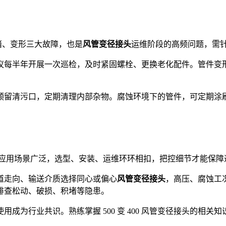
积堵、变形三大故障，也是
风管变径接头
运维阶段的高频问题，需
议每半年开展一次巡检，及时紧固螺栓、更换老化配件。管件变
预留清污口，定期清理内部杂物。腐蚀环境下的管件，可定期涂
管变径接头应用场景广泛，选型、安装、运维环环相扣，把控细节才能保
道走向、输送介质选择同心或偏心
风管变径接头
，高压、腐蚀工
排查松动、破损、积堵等隐患。
成为行业共识。熟练掌握 500 变 400 风管变径接头的相