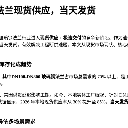
璃钢法兰现货供应，当天发货
依玻璃钢法兰行业进入
现货供应 + 极速交付
的竞争新阶段。作为油
实现当天发货，有效解决工程断供难题。本文从现货市场现状、核
库存化成趋势
，其中
DN
100-DN800 玻璃钢法兰
占市
场总需
求的 70% 以上，是
局。
，常因供货延迟影响工期。如今，本地实体工厂崛起，针对 DN100
业数据显示，2026 年本地现货供应率从 30% 提升至 85%，
当天发
拉玛依多场景需求