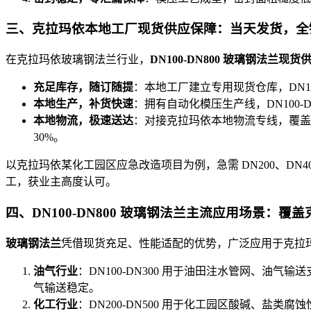
三、克拉玛依本地工厂现货供应保障：当天发货，全
在克拉玛依玻璃钢法兰行业，
DN100-DN800 玻璃钢法兰现货
充足库存，随订随提
：本地工厂建立专用现货仓库，DN100-
本地生产，补货快速
：拥有自动化模压生产线，DN100-
本地物流，极速送达
：对接克拉玛依本地物流专线，覆盖全
30%。
以克拉玛依某化工园区应急改造项目为例，急需 DN200、DN4
工，获业主高度认可。
四、DN100-DN800 玻璃钢法兰主流应用场景：覆
玻璃钢法兰
凭借现货充足、性能适配的优势，广泛应用于克拉玛依
油气行业
：DN100-DN300 用于油田注水管网、油气输
气输送稳定。
化工行业
：DN200-DN500 用于化工园区酸碱、盐类