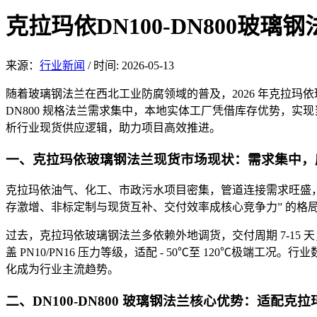
克拉玛依DN100-DN800玻
来源：
行业新闻
/
时间: 2026-05-13
随着玻璃钢法兰在
西北工业防腐领域的普及，2026 年克拉玛
DN800 规格法兰需求集中，本地实体工厂凭借库存优势，
析行业现货供应逻辑，助力项目高效推进。
一、克拉玛依玻璃钢法
兰现货市场现状：需求集
中，
克拉玛依油气、化工、市政
污水项目密集，管
道连接需求旺盛
存激增、非标定制与现货互补、交付效率成核心竞争力” 的格
过去，克拉玛依玻璃钢法兰多依赖外地调货，交付周期 7-15 天
盖 PN10/PN16 压力等级，适配 - 50℃至 120℃极端工况。行
化成为行业主流趋势。
二、DN100-DN800 玻璃钢法兰核心优势：适配克